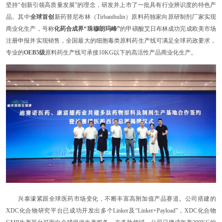
坚持“创新引领高质量发展”的理念，研发并上市了一批具有行业辨识度的特色产
品。其中
全球首创
新药替尼布林（Tirbanibulin）原料药独家向原研制剂厂家实现
商业化生产，号称
化药合成界“珠穆朗玛峰”
的甲磺酸艾日布林成功完成欧美市场
注册申报并实现销售，全国最大的细胞毒类原料药生产线可满足全球药政要求，
专业的
OEB5级
原料药生产线可承接10KG以下的高活性产品商业化生产。
兴泰濠紧跟全球医药市场变化，不断丰富高附加值产品赛道。公司搭建的
XDC化合物研究平台已成功开发出多个Linker及“Linker+Payload”，XDC化合物